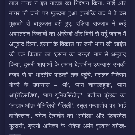
लाल नागर ने इस नाटक का निर्देशन किया. उन्हें और
नागर जी दोनों पर मुक़दमा हुआ हालांकि बाद में वे इस
मुक़दमे से बाइज़्ज़त बरी हुए. रज़िया सज्जाद ने कई
अहमतरीन किताबों का अंग्रेज़ी और हिंदी से उर्दू ज़बान में
अनुवाद किया. इंसान के विकास पर रुसी भाषा की साइंस
की एक किताब का ‘इंसान का उरुज़’ नाम से अनुवाद
किया, दूसरी भाषाओं के तमाम बेहतरीन उपन्यास उनकी
वजह से ही भारतीय पाठकों तक पहुंचे. मसलन मैक्सिम
गोर्की के उपन्यास – ‘मां’, ‘माय चायल्डहुड’, ‘माय
अप्रेंटिसशिप’, ‘माय यूनिवर्सिटीज़’, बर्तोल्त ब्रेख़्त का
‘लाइफ़ ऑफ़ गैलिलियो गैलिली’, रसूल गम्ज़ातोव का ‘माई
दाग़िस्तान’, चंगेज़ ऐत्मतोव का ‘अमीला’ और ‘फ़ेयरवेल
गुल्सरी’, ब्रूनो अपित्ज के ‘नेकेड अमंग वूल्वज़’ वग़ैरह-