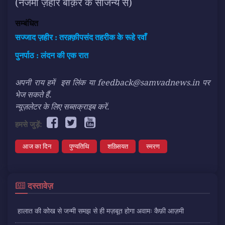
(
नजमा ज़हीर बाक़र के सौजन्य से
)
सम्बंधित
सज्जाद ज़हीर : तरक़्क़ीपसंद तहरीक के रूहे रवाँ
पुनर्पाठ : लंदन की एक रात
अपनी राय हमें
इस लिंक
या feedback@samvadnews.in पर
भेज सकते हैं.
न्यूज़लेटर के लिए सब्सक्राइब करें.
हमसे जुड़ें:
आज का दिन
पुण्यतिथि
शख़्सियत
स्मरण
दस्तावेज़
हालात की कोख से जन्मी समझ से ही मज़बूत होगा अवामः कैफ़ी आज़मी