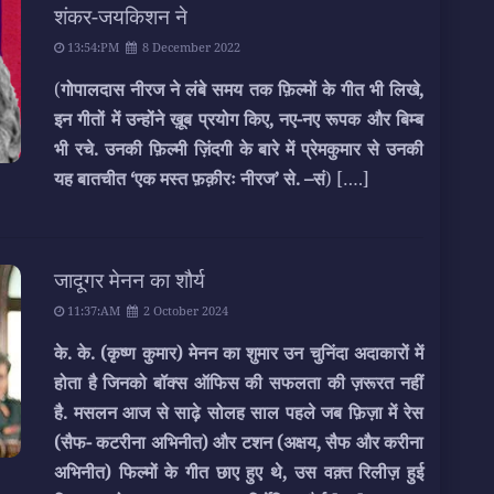
शंकर-जयकिशन ने
13:54:PM
8 December 2022
(
गोपालदास नीरज ने लंबे समय तक फ़िल्मों के गीत भी लिखे,
इन गीतों में उन्होंने ख़ूब प्रयोग किए, नए-नए रूपक और बिम्ब
भी रचे. उनकी फ़िल्मी ज़िंदगी के बारे में प्रेमकुमार से उनकी
यह बातचीत ‘एक मस्त फ़क़ीरः नीरज’ से. –सं
)
[….]
जादूगर मेनन का शौर्य
11:37:AM
2 October 2024
के. के. (कृष्ण कुमार) मेनन का शुमार उन चुनिंदा अदाकारों में
होता है जिनको बॉक्स ऑफिस की सफलता की ज़रूरत नहीं
है. मसलन आज से साढ़े सोलह साल पहले जब फ़िज़ा में रेस
(सैफ- कटरीना अभिनीत) और टशन (अक्षय, सैफ और करीना
अभिनीत) फिल्मों के गीत छाए हुए थे, उस वक़्त रिलीज़ हुई