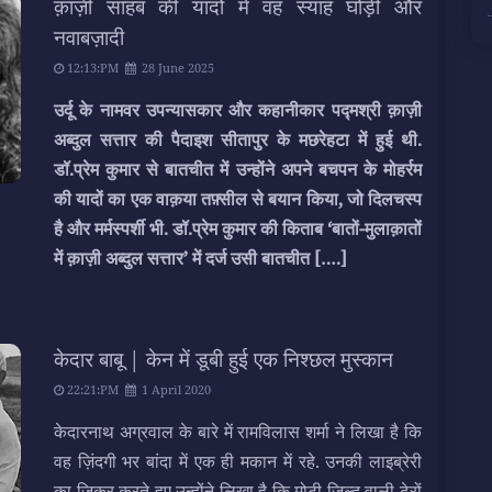
क़ाज़ी साहब की यादों में वह स्याह घोड़ी और
नवाबज़ादी
12:13:PM
28 June 2025
उर्दू के नामवर उपन्यासकार और कहानीकार पद्मश्री क़ाज़ी
अब्दुल सत्तार की पैदाइश सीतापुर के मछरेहटा में हुई थी.
डॉ.प्रेम कुमार से बातचीत में उन्होंने अपने बचपन के मोहर्रम
की यादों का एक वाक़या तफ़्सील से बयान किया, जो दिलचस्प
है और मर्मस्पर्शी भी. डॉ.प्रेम कुमार की किताब ‘बातों-मुलाक़ातों
में क़ाज़ी अब्दुल सत्तार’ में दर्ज उसी बातचीत
[….]
केदार बाबू | केन में डूबी हुई एक निश्छल मुस्कान
22:21:PM
1 April 2020
केदारनाथ अग्रवाल के बारे में रामविलास शर्मा ने लिखा है कि
वह ज़िंदगी भर बांदा में एक ही मकान में रहे. उनकी लाइब्रेरी
का ज़िक्र करते हुए उन्होंने लिखा है कि मोटी ज़िल्द वाली ढेरों