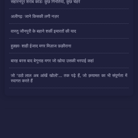
सहारनपुर शराब कांडः कुछ गिनतियां, कुछ चेहरे
अलीगढ़ः जाने किसकी लगी नज़र
वास्तु जौनपुरी के बहाने शर्की इमारतों की याद
हुक़्क़ाः शाही ईजाद मगर मिज़ाज फ़क़ीराना
बारह बरस बाद बेगुनाह मगर जो खोया उसकी भरपाई कहां
जो ‘उठो लाल अब आंखें खोलो’... तक पढ़े हैं, जो क़यामत का भी संपूर्णता में
स्वागत करते हैं