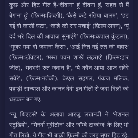
कुछ और हिट गीत हैं-‘दीवाना हूं दीवना हूं, राहत से मैं
बेगाना हूं’ (फ़िल्मःज़िंदगी), ‘कैसे कटे रतिया बालम’, ‘हट
गई वो काली घटा’, ‘काहे को रार मचाई’ (फ़िल्मःलगन), ‘यूं
दर्द भरे दिल की आवाज़ सुनाएंगे’ (फ़िल्मःकपाल कुंडला),
‘गुज़र गया वो ज़माना कैसा’, ‘आई नित नई रुत की बहार’
(फ़िल्मःडॉक्टर), ‘मस्त पवन शाखें लहराएं’ (फ़िल्मःहार
जीत), ‘मदभरी रुत जवान है’, ‘ये कौन आया आज सवेरे
सवेरे’, (फ़िल्मःनर्तकी). केएल सहगल, पंकज मलिक,
पहाड़ी सान्याल और कानन देवी इन गीतों से जवां दिलों की
धड़कन बन गए.
‘न्यू थिएटर्स’ के अलावा आरज़ू लखनवी ने ‘नेशनल
स्टुडियो’, ‘मिनर्वा मूवीटोन’ और ‘बॉम्बे टाकीज’ के लिए भी
गीत लिखे. ये गीत भी बाक़ी फ़िल्मी की तरह सुपर हिट रहे.