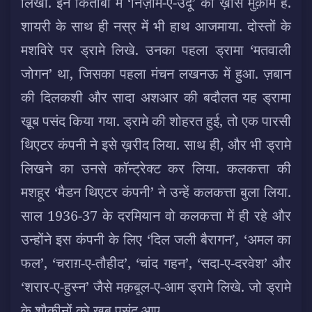
लिखीं. इन किताबों में ‘निज़ाम-ए-उर्दू’ का ख़ास मुक़ाम है.
शायरी के साथ ही नस्र में भी हाथ आजमाया. दोस्तों के
मशविरे पर ड्रामे लिखे. उनका पहला ड्रामा ‘मतवाली
जोगन’ था, जिसका पहला मंचन लखनऊ में हुआ. ज़बान
की दिलकशी और सादा अशआर की बदौलत यह ड्रामा
खू़ब पसंद किया गया. ड्रामे की शोहरत हुई, तो एक पारसी
थिएटर कंपनी ने इसे ख़रीद लिया. साथ ही, और भी ड्रामे
लिखने का उनसे कॉन्ट्रेक्ट कर लिया. कलकत्ता की
मशहूर ‘मैडन थिएटर कंपनी’ ने उन्हें कलकत्ता बुला लिया.
साल 1936-37 के दरमियान वो कलकत्ता में ही रहे और
उन्होंने इस कंपनी के लिए ‘दिल जली बैरागन’, ‘अमल का
फल’, ‘चराग़-ए-तौहीद’, ‘चांद गहन’, ‘सदा-ए-दरवेश’ और
‘शरार-ए-हुस्न’ जैसे मक़बूल-ए-आम ड्रामे लिखे. जो ड्रामे
के शौक़ीनों को ख़ू़ब पसंद आए.