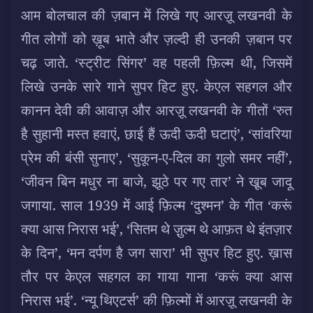
आम बोलचाल की ज़बान में लिखे गए आरज़ू लखनवी के
गीत लोगों को ख़ूब भाते और ज़ल्दी ही उनकी ज़बान पर
चढ़ जाते. ‘स्ट्रीट सिंगर’ वह पहली फ़िल्म थी, जिसमें
लिखे उनके सारे गाने सुपर हिट हुए. केएल सहगल और
कानन देवी की आवाज़ और आरज़ू लखनवी के गीतों ‘रुत
है सुहानी मस्त हवाएं, छाई हैं ऊदी ऊदी घटाएं’, ‘सांवरिया
प्रेम की बंसी सुनाए’, ‘सुकून-ए-दिल का गुलो समर नहीं’,
‘जीवन बिन मधुर ना बाजे, झूठे पर गए तार’ ने खू़ब जादू
जगाया. साल 1939 में आई फ़िल्म ‘दुश्मन’ के गीत ‘करूं
क्या आस निरास भई’, ‘सितम थे ज़ु़ल्म थे आफ़त थे इंतज़ार
के दिन’, ‘मन दर्पण है जग सारा’ भी सुपर हिट हुए. ख़ास
तौर पर केएल सहगल का गाया गाना ‘करूं क्या आस
निरास भई’. ‘न्यू थिएटर्स’ की फ़िल्मों में आरज़ू लखनवी के