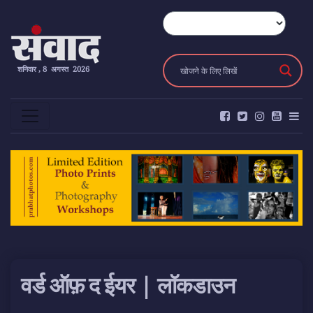
शनिवार , 8 अगस्त 2026
वर्ड ऑफ़ द ईयर | लॉकडाउन