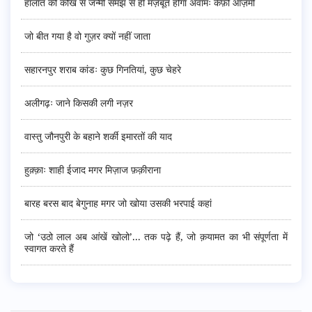
हालात की कोख से जन्मी समझ से ही मज़बूत होगा अवामः कैफ़ी आज़मी
जो बीत गया है वो गुज़र क्यों नहीं जाता
सहारनपुर शराब कांडः कुछ गिनतियां, कुछ चेहरे
अलीगढ़ः जाने किसकी लगी नज़र
वास्तु जौनपुरी के बहाने शर्की इमारतों की याद
हुक़्क़ाः शाही ईजाद मगर मिज़ाज फ़क़ीराना
बारह बरस बाद बेगुनाह मगर जो खोया उसकी भरपाई कहां
जो ‘उठो लाल अब आंखें खोलो’... तक पढ़े हैं, जो क़यामत का भी संपूर्णता में
स्वागत करते हैं