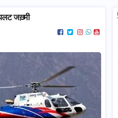
ायलट जख़्मी