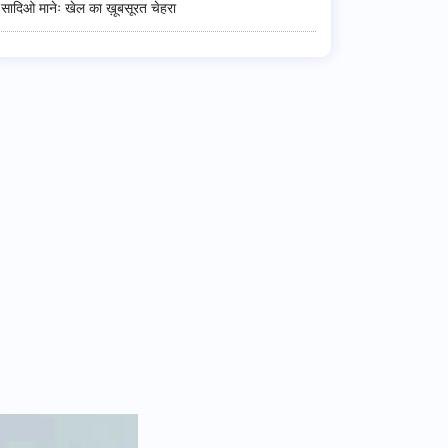
सादिओ मानेः खेल का ख़ूबसूरत चेहरा