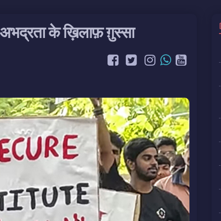
भद्रता के ख़िलाफ़ ग़ुस्सा