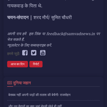
गायकवाड़ के पिता थे.
चयन-संपादन |
शरद मौर्य/ सुमित चौधरी
अपनी राय हमें
इस लिंक
या feedback@samvadnews.in पर
भेज सकते हैं.
न्यूज़लेटर के लिए सब्सक्राइब करें.
हमसे जुड़ें:
आज का दिन
रिपोर्ट
दुनिया जहान
बेसबब नहीं अपनी जड़ों की तलाश की बेचैनीः राजमोहन
और उन मैदानों का क्या जहां मेस्सी खेले ही नहीं