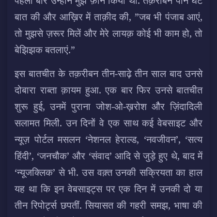
पहली बार उन्होंने मुझे फ़ोन किया था. तक़रीबन पौन घंटे
बात की और आख़िर में ताक़ीद की, ”जब भी पंजाब आएं,
तो मुझसे ज़रूर मिलें और मेरे लायक़ कोई भी काम हो, तो
बेझिझक बतलाएं.”
इस बातचीत के तक़रीबन तीन-साढ़े तीन साल बाद उनसे
दोबारा राब्ता क़ायम हुआ. एक बार फिर उनसे बातचीत
शुरू हुई, उनमें पुराना जोश-ओ-ख़रोश औैर ज़िंदादिली
सलामत मिली. उन दिनों वे एक साथ कई वेबसाइट और
न्यूज़ पोर्टल मसलन ‘नेशनल हेराल्ड, ‘नवजीवन’, ‘सत्य
हिंदी’, ‘जनचौक’ और ‘संवाद’ आदि से जुड़े हुए थे, बाद में
‘न्यूजक्लिक’ से भी. उस वक़्त उनकी सक्रियता का हाल
यह था कि इन वेबसाइट्स पर एक दिन में उनकी दो या
तीन रिपोर्ट्स छपतीं. सियासत की गहरी समझ, भाषा की