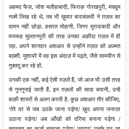
अहमद फैज़, जोश मलीहाबादी, फिराक़ गोरखपुरी, मख्दूम
नज़्में लिख रहे थे, तब भी ख़ुमार बाराबंकवी ने ग़ज़ल का
दामन नहीं छोड़ा. हसरत मोहानी, जिगर मुरादाबादी और
मजरूह सुल्तानपुरी की तरह उनका अक़ीदा ग़ज़ल में ही
रहा. अपने शानदार अशआर से उन्होंने ग़ज़ल को अज़्मत
बख़्शी. मुशायरें में वह इस अंदाज़ में पढ़ते, जैसे सामयीन से
गुफ़्तग़ू कर रहे हों.
उनकी एक नहीं, कई ऐसी ग़ज़लें हैं, जो आज भी उसी तरह
से गुनगुनाई जाती हैं. इन ग़ज़लों की सादा बयानी, उन्हें
बाक़ी शायरों से अलग करती है. कुछ अशआर ग़ौर कीजिए,
‘तेरे दर से जब उठके जाना पड़ेगा/ ख़ुद अपना जनाज़ा
उठाना पड़ेगा/ अब आँखों को दरिया बनाना पड़ेगा /
तबस्सुम का क़र्ज़ा चुकाना पड़ेगा/ ‘ख़ुमार’ उनके घर जा