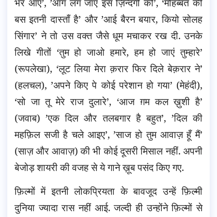
भर आए’, ’आग लग जाए इस ज़िन्दगी को’, ‘मोहब्बत की
बस इतनी दास्ताँ है’ और ’आई बैरन बयार, कियो सोलह
सिंगार’ ने तो उस वक्त जैसे धूम मचाकर रख दी. उनके
लिखे गीतों ‘तुम हो जाओ हमारे, हम हो जाएं तुम्हारे’
(रूपलेखा), ‘लूट लिया मेरा क़रार फिर दिले बेक़रार ने’
(हलचल), ’अपने किए पे कोई परेशान हो गया’ (मेहंदी),
‘सो जा तू मेरे राज दुलारे’, ‘आज ग़म कल ख़ुशी है’
(जवाब) ’एक दिल और तलबगार है बहुत’, ’दिल की
महफ़िल सजी है चले आइए’, ’साज हो तुम आवाज़ हूँ मैं’
(साज़ और आवाज़) की भी कोई दूसरी मिसाल नहीं. अपनी
बेजोड़ शायरी की वजह से ये गाने ख़ूब पसंद किए गए.
फ़िल्मों में इतनी लोकप्रियता के बावजूद उन्हें फ़िल्मी
दुनिया ज्यादा रास नहीं आई. जल्दी ही उन्होंने फ़िल्मों से