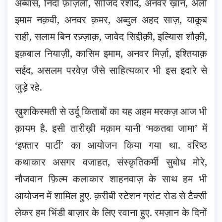
अब्बास, निदा फ़ाज़ली, साजिद रशीद, अनवर ख़ान, अली
इमाम नक़वी, अनवर क़मर, अब्दुल अहद साज़, याक़ूब
राही, सलाम बिन रज़्ज़ाक़, जावेद सिद्दीक़ी, इल्यिास शौक़ी,
इक़बाल नियाज़ी, कासिम इमाम, अनवर मिर्ज़ा, इश्तियाक़
सईद, असलम परवेज़ जैसे साहित्यकार भी इस इदारे से
जुड़े रहे.
ख़ुशकिस्मती से उर्दू किताबों का यह अहम मरकज़ आज भी
क़ायम है. इसी तारीख़ी मक़ाम यानी ‘मकतबा जामा’ में
‘इफ़्तार पार्टी’ का आयोजन किया गया था. वरिष्ठ
कथाकार असगर वजाहत, संस्कृतिकर्मी सुबोध मोरे,
नौजवान फ़िल्म कलाकार शाहनवाज़ के साथ हम भी
आयोजन में शामिल हुए. क़रीबी स्टेशन ग्रांट रोड से टैक्सी
लेकर हम भिंडी बाज़ार के लिए रवाना हुए. रमज़ान के दिनों