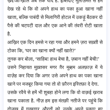
ख़द्द-ओ-ख़ाल अब तक याद हैं. इब्तिदाए मुलाज़मत से हम
देख रहे थे कि वो अपने हाथ का पका हुआ खाना नहीं
खाता, बल्कि पाबंदी से मिलागिरी होटल में उकड़ूं बैठकर दो
पैसे की चटपटी दाल और एक आने की तंवरी रोटी खाता
है.
आख़िर एक दिन हमसे न रहा गया और हमने ज़रा सख़्ती से
टोका कि, ‘घर का खाना क्यों नहीं खाते?’
तुनक कर बोला, ‘साहिब! हाथ बेचा है, ज़बान नहीं बेची!’
उसने निहायत मुख़्तसर मगर ग़ैर मुब्हम अलफ़ाज़ में ये
वाज़ेह कर दिया कि अगर उसे अपने हाथ का पका खाना
खाने पर मजबूर किया गया तो वो फ़ौरन इस्तिफ़ा दे देगा.
उसके रवैये से हमें भी शुबहा होने लगा कि वो वाक़ई ख़राब
खाना पकाता है. नीज़ हम इस मंतक़ी नतीजे पर पहुंचे कि
दोज़ख़ में गुनहगार औरतों को उनके अपने पकाए हुए