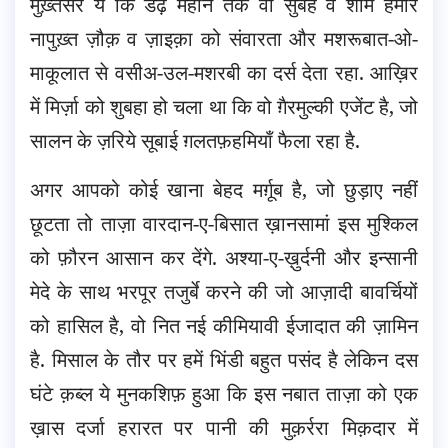
मुख़्तसर ये कि डेढ़ महीने तक वो सुबह व शाम हमारे
नापुख़्त ज़ौक़ व ज़ाइक़ा को संवारता और मशरूबात-ओ-
माकूलात से वसीअ-उल-मशरबी का दर्स देता रहा. आख़िर
में मिर्ज़ा को शुबहा हो चला था कि वो ग़ैरमुल्की एजेंट है, जो
सालन के ज़रिये सूबाई ग़लतफ़हमियाँ फैला रहा है.
अगर आपको कोई खाना बेहद मर्ग़ूब है, जो छुड़ाए नहीं
छूटता तो ताज़ा वारदान-ए-बिसात ख़ानसामां इस मुश्किल
को फ़ौरन आसान कर देंगे. अश्या-ए-ख़ुर्दनी और इन्सानी
मेदे के साथ भरपूर तजुर्बे करने की जो आज़ादी बावर्चियों
को हासिल है, वो नित नई कीमियावी ईजादात की ज़ामिन
है. मिसाल के तौर पर हमें भिंडी बहुत पसंद है लेकिन दस
घंटे क़ब्ल ये मुनकशिफ़ हुआ कि इस नबात ताज़ा को एक
ख़ास दर्जा हरारत पर पानी की मुक़र्ररा मिक़दार में