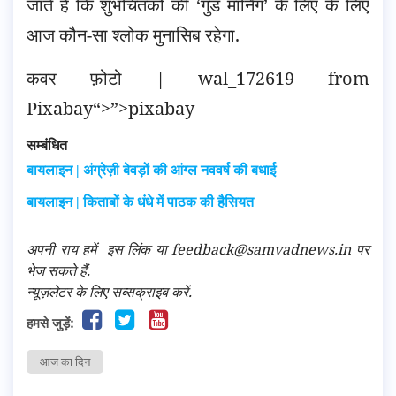
जाते हैं कि शुभचिंतकों की ‘गुड मॉर्निंग’ के लिए के लिए
आज कौन-सा श्लोक मुनासिब रहेगा.
कवर फ़ोटो |
wal_172619
from
Pixabay
“>”>pixabay
सम्बंधित
बायलाइन | अंग्रेज़ी बेवड़ों की आंग्ल नववर्ष की बधाई
बायलाइन | किताबों के धंधे में पाठक की हैसियत
अपनी राय हमें
इस लिंक
या feedback@samvadnews.in पर
भेज सकते हैं.
न्यूज़लेटर के लिए सब्सक्राइब करें.
हमसे जुड़ें:
आज का दिन