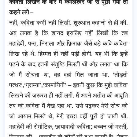
कविता लिखने के बारे में कमलेश्वर जी से पूछा गया तो
कहने लगे
–
नहीं, कविता कभी नहीं लिखी. शुरुआत कहानी से ही की.
अब लगता है कि शायद इसलिए नहीं लिखी कि तब
महादेवी, पन्त, निराला औऱ फ़िराक़ जैसे बड़े कवि कविता
लिख रहे थे. हिम्मत ही नहीं पड़ी होगी. यह भी कि इन्हें
पढ़ने के बाद इतनी संतुष्टि मिलती थी औऱ लगता था कि
जो मैं सोचता था, वह वहां मिल जाता था. ‘तोड़ती
पत्थर’,‘ग्राम्या’,‘कामायिनी’ – इतनी कुछ कि मुझे कविता
लिखने की ज़रूरत ही नहीं लगी. मैं अपने अतीत की आवृति
तब की कविता में देख रहा था. उसे पढ़कर मेरी सोच को
जो आयाम मिलते थे, मेरी इच्छा वहीं पूरी हो जाती थी.
महादेवी की रोमांटिक, छायावादी कविता; बच्चन जी मस्ती,
फ़िराक़ की – ‘तक़दीर तो क़ौमों की हुआ करती है’. नेहरू