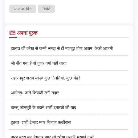
आज का दिन
रिपोर्ट
अपना मुल्क
हालात की कोख से जन्मी समझ से ही मज़बूत होगा अवामः कैफ़ी आज़मी
जो बीत गया है वो गुज़र क्यों नहीं जाता
सहारनपुर शराब कांडः कुछ गिनतियां, कुछ चेहरे
अलीगढ़ः जाने किसकी लगी नज़र
वास्तु जौनपुरी के बहाने शर्की इमारतों की याद
हुक़्क़ाः शाही ईजाद मगर मिज़ाज फ़क़ीराना
बारह बरस बाद बेगुनाह मगर जो खोया उसकी भरपाई कहां