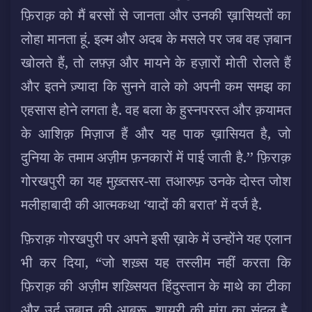
फ़िराक़ को मैं बरसों से जानता और उनकी ख़ासियतों का
लोहा मानता हूं. इल्म और अदब के मसले पर जब वह ज़बान
खोलते हैं, तो लफ़्ज़ और मायने के हज़ारों मोती रोलते हैं
और इतने ज़्यादा कि सुनने वाले को अपनी कम समझ का
एहसास होने लगता है. वह बला के हुस्नपरस्त और क़यामत
के आशिक़ मिज़ाज हैं और यह पाक ख़ासियत है, जो
दुनिया के तमाम अज़ीम फ़नकारों में पाई जाती है.’’ फ़िराक़
गोरखपुरी का यह मुख़्तसर-सा तआरुफ़ उनके दोस्त जोश
मलीहाबादी की आत्मकथा ‘यादों की बरात’ में दर्ज है.
फ़िराक़ गोरखपुरी पर अपने इसी ख़ाके में उन्होंने यह एलान
भी कर दिया, “जो शख़्स यह तस्लीम नहीं करता कि
फ़िराक़ की अज़ीम शख़्सियत हिंदुस्तान के माथे का टीका
और उर्दू ज़बान की आबरू, शायरी की मांग का संदल है,