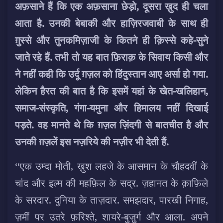
अफ़साने हैं कि एक अफ़साना छेड़ो, दूसरा ख़ुद ही चला
आता है. उनकी बेबाकी और हाज़िरजवाबी के साथ ही
ग़ुस्से और तुनकमिज़ाजी के कितने ही क़िस्से कहे-सुने
जाते रहे हैं.
तभी तो यह बात फ़िराक़ के सिवाय किसी और
ने नहीं कही कि उर्दू ग़ज़ल को हिंदुस्तान आए अर्सा हो गया.
लेकिन हैरत की बात है कि इसमें यहां के खेत-खलिहान,
समाज-संस्कृति, गंगा-यमुना और हिमालय नहीं दिखाई
पड़ते. वह मानते थे कि ग़ज़ल ज़िंदगी से बातचीत है और
उनकी ग़ज़लें इस नज़रिये की नज़ीर भी देती हैं.
‘‘एक उम्दा मोती, ख़ुश लहजे के आसमान के चौहदवीं के
चांद और इल्म की महफ़िल के सद्र. ज़हानत के क़ाफ़िले
के सरदार. दुनिया के ताज़दार. समझदार, पारखी निगाह,
ज़मीं पर उतरे फ़रिश्ते, शायरे-बुजु़र्ग और आला. अपने