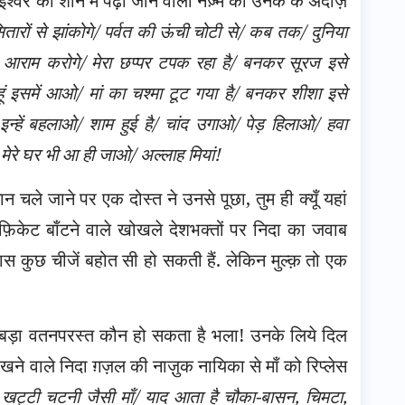
े ईश्वर की शान में पढ़ी जाने वाली नज़्म को उनके के अंदाज़
ारों से झांकोगे/ पर्वत की ऊंची चोटी से/ कब तक/ दुनिया
तक/ आराम करोगे/ मेरा छप्पर टपक रहा है/ बनकर सूरज इसे
ं इसमें आओ/ मां का चश्मा टूट गया है/ बनकर शीशा इसे
द इन्हें बहलाओ/ शाम हुई है/ चांद उगाओ/ पेड़ हिलाओ/ हवा
मेरे घर भी आ ही जाओ/ अल्लाह मियां!
 चले जाने पर एक दोस्त ने उनसे पूछा, तुम ही क्यूँ यहां
़िकेट बाँटने वाले खोखले देशभक्तों पर निदा का जवाब
पास कुछ चीजें बहोत सी हो सकती हैं. लेकिन मुल्क़ तो एक
 से बड़ा वतनपरस्त कौन हो सकता है भला! उनके लिये दिल
रखने वाले निदा ग़ज़ल की नाज़ुक नायिका से माँ को रिप्लेस
 खट्टी चटनी जैसी माँ/ याद आता है चौका-बासन, चिमटा,