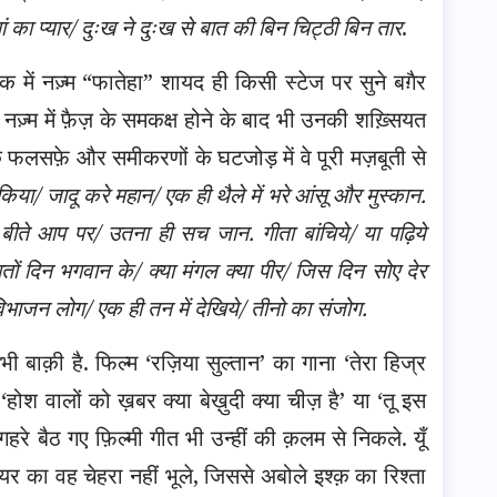
मां का प्यार/ दुःख ने दुःख से बात की बिन चिट्ठी बिन तार
.
में नज़्म “फातेहा” शायद ही किसी स्टेज पर सुने बग़ैर
र, नज़्म में फ़ैज़ के समकक्ष होने के बाद भी उनकी शख़्सियत
 के फलसफ़े और समीकरणों के घटजोड़ में वे पूरी मज़बूती से
िया/ जादू करे महान/ एक ही थैले में भरे आंसू और मुस्कान.
बीते आप पर/ उतना ही सच जान. गीता बांचिये/ या पढ़िये
 सातों दिन भगवान के/ क्या मंगल क्या पीर/ जिस दिन सोए देर
िभाजन लोग/ एक ही तन में देखिये/ तीनो का संजोग.
ाक़ी है. फिल्म ‘रज़िया सुल्तान’ का गाना ‘तेरा हिज्र
होश वालों को ख़बर क्या बेख़ुदी क्या चीज़ है’ या ‘तू इस
 गहरे बैठ गए फ़िल्मी गीत भी उन्हीं की क़लम से निकले. यूँ
ालियर का वह चेहरा नहीं भूले, जिससे अबोले इश्क़ का रिश्ता