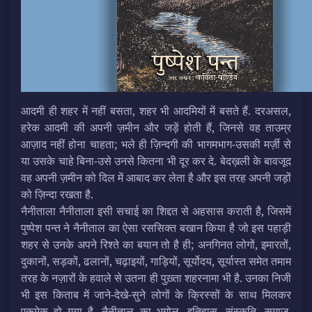
आदमी ही शहर में नहीं बसता, शहर भी आदमियों में बसते हैं. दरअसल,
हरेक आदमी की अपनी ज़मीन और जड़ें होती हैं, जिनसे वह ताउम्र
आज़ाद नहीं होना चाहता; भले ही ज़िन्दगी की भागमभाग-उसकी मर्ज़ी से
या उसके चाहे बिना-उसे उनसे कितना भी दूर कर दे. बेदख़ली के बावजूद
वह अपनी ज़मीन को दिल में आबाद कर लेता है और इस तरह अपनी जड़ों
को ज़िन्दा रखता है.
नैनीताला नैनीताला इसी सचाई का शिद्दत से अहसास कराती है, जिसमें
पुष्पेश पन्‍त ने नैनीताल का ऐसा रससिक्त बखान किया है जो इस पहाड़ी
शहर से उनके अपने रिश्ते का बयान तो है ही; अनगिनत लोगों, इमारतों,
दुकानों, सड़कों, ढलानों, चढ़ाइयों, गाड़ियों, सूर्योदय, सूर्यास्त समेत तमाम
तरह के नज़ारों के हवाले से उतना ही पुख़्ता शहरनामा भी है. उनका निजी
भी इस किताब में जाने-देखे-सुने लोगों के क्रिस्सों के साथ मिलकर
एकमेक हो गया है. नैनीताल का भूगोल, इतिहास, संस्कृति, समाज,