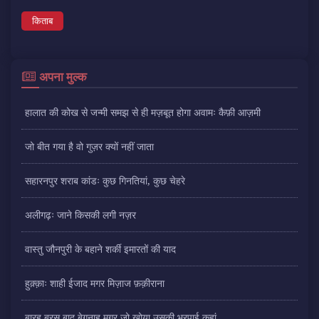
किताब
अपना मुल्क
हालात की कोख से जन्मी समझ से ही मज़बूत होगा अवामः कैफ़ी आज़मी
जो बीत गया है वो गुज़र क्यों नहीं जाता
सहारनपुर शराब कांडः कुछ गिनतियां, कुछ चेहरे
अलीगढ़ः जाने किसकी लगी नज़र
वास्तु जौनपुरी के बहाने शर्की इमारतों की याद
हुक़्क़ाः शाही ईजाद मगर मिज़ाज फ़क़ीराना
बारह बरस बाद बेगुनाह मगर जो खोया उसकी भरपाई कहां