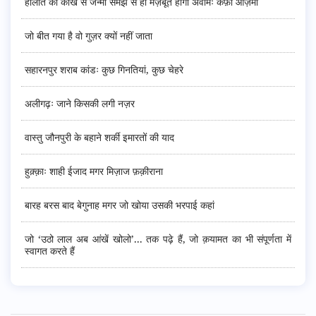
हालात की कोख से जन्मी समझ से ही मज़बूत होगा अवामः कैफ़ी आज़मी
जो बीत गया है वो गुज़र क्यों नहीं जाता
सहारनपुर शराब कांडः कुछ गिनतियां, कुछ चेहरे
अलीगढ़ः जाने किसकी लगी नज़र
वास्तु जौनपुरी के बहाने शर्की इमारतों की याद
हुक़्क़ाः शाही ईजाद मगर मिज़ाज फ़क़ीराना
बारह बरस बाद बेगुनाह मगर जो खोया उसकी भरपाई कहां
जो ‘उठो लाल अब आंखें खोलो’... तक पढ़े हैं, जो क़यामत का भी संपूर्णता में
स्वागत करते हैं