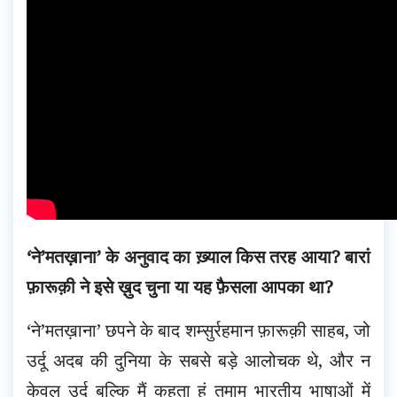
‘ने’मतख़ाना’ के अनुवाद का ख़्याल किस तरह आया? बारां
फ़ारूक़ी ने इसे ख़ुद चुना या यह फ़ैसला आपका था?
‘ने’मतख़ाना’ छपने के बाद शम्सुर्रहमान फ़ारूक़ी साहब, जो
उर्दू अदब की दुनिया के सबसे बड़े आलोचक थे, और न
केवल उर्दू बल्कि मैं कहता हूं तमाम भारतीय भाषाओं में