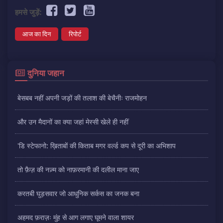
हमसे जुड़ें:
आज का दिन
रिपोर्ट
दुनिया जहान
बेसबब नहीं अपनी जड़ों की तलाश की बेचैनीः राजमोहन
और उन मैदानों का क्या जहां मेस्सी खेले ही नहीं
'डि स्टेफानो: ख़िताबों की किताब मगर वर्ल्ड कप से दूरी का अभिशाप
तो फ़ैज़ की नज़्म को नाफ़रमानी की दलील माना जाए
करतबी घुड़सवार जो आधुनिक सर्कस का जनक बना
अहमद फ़राज़ः मुंह से आग लगाए घूमने वाला शायर