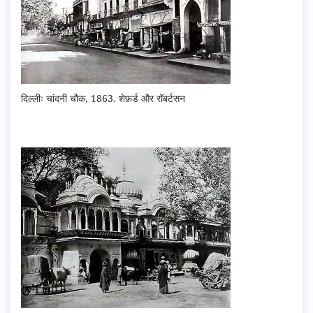
दिल्लीः चांदनी चौक, 1863. शेफ़र्ड और रॉबर्टसन