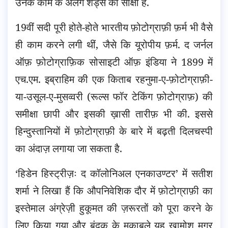
उनके काम के अलग शेड्स की साक्षी हैं.
19वीं सदी पूरी होते-होते भारतीय फ़ोटोग्राफ़ी फ़र्म भी वैसे
ही काम करने लगी थीं, जैसे कि यूरोपीय फ़र्म. द जर्नल
ऑफ़ फ़ोटोग्राफ़िक सोसाइटी ऑफ़ इंडिया ने 1899 में
एच.एम. इब्राहिम की एक किताब रहनुमा-ए-फ़ोटोग्राफ़ी-
या-उसूल-ए-मुसव्वरी (रूल्स फॉर टेकिंग फ़ोटोग्राफ़) की
समीक्षा छापी और इसकी ख़ासी तारीफ़ भी की. इससे
हिन्दुस्तानियों में फ़ोटोग्राफ़ी के बारे में बढ़ती दिलचस्पी
का अंदाज़ लगाया जा सकता है.
‘हिडेन हिस्ट्रीज़ः द कॉलोनिअल एनकाउण्टर’ में सतीश
शर्मा ने लिखा हैं कि औपनिवेशिक दौर में फ़ोटोग्राफ़ी का
इस्तेमाल अंग्रेज़ी हुकूमत की ज़रूरतों को पूरा करने के
लिए किया गया और बंदूक के मुक़ाबले यह ख़ामोश मगर