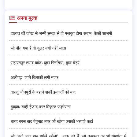
अपना मुल्क
हालात की कोख से जन्मी समझ से ही मज़बूत होगा अवामः कैफ़ी आज़मी
जो बीत गया है वो गुज़र क्यों नहीं जाता
सहारनपुर शराब कांडः कुछ गिनतियां, कुछ चेहरे
अलीगढ़ः जाने किसकी लगी नज़र
वास्तु जौनपुरी के बहाने शर्की इमारतों की याद
हुक़्क़ाः शाही ईजाद मगर मिज़ाज फ़क़ीराना
बारह बरस बाद बेगुनाह मगर जो खोया उसकी भरपाई कहां
जो ‘उठो लाल अब आंखें खोलो’... तक पढ़े हैं, जो क़यामत का भी संपूर्णता में