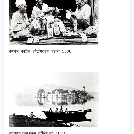
कश्मीरः क़ातिब. फ़ोटोग्राफ़र अज्ञात, 1890.
उदयपुरः जल महल, कॉलिन मरे, 1873.