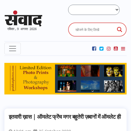
रविवार , 9 अगस्त 2026
इतवारी ख़ास | ऑमलेट फ्रेंच मगर बहुतेरी ज़बानों में ऑमलेट ही