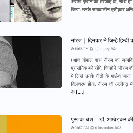
अवामी ज़बान को तरजीह दी, साथ ही ना
किया. उनके समकालीन मूसीक़ार अनि
नीरज | दिनकर ने जिन्हें हिन्दी 
19:58:PM
4 January 2024
(
आज गोपाल दास नीरज का जन्मदिन ह
प्रासंगिक बने रहेंगे. जिन्होंने ‘नीरज क
में लिखे उनके गीतों के मार्फ़त ज
दिलचस्प होगा. नीरज जी अलीगढ़ में
के
[….]
पुस्तक अंश | डॉ. आम्बेडकर क
09:57:AM
6 December 2023