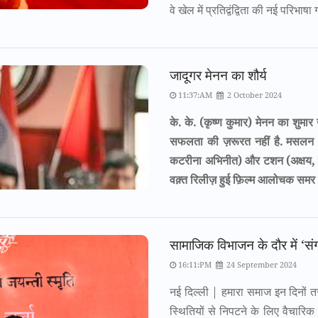
वे खेल में प्रतिद्वंद्विता की नई परिभाषा 
जादूगर मेनन का शौर्य
11:37:AM
2 October 2024
के. के. (कृष्ण कुमार) मेनन का शुमा
सफलता की ज़रूरत नहीं है. मसलन 
कटरीना अभिनीत) और टशन (अक्षय, स
वक़्त रिलीज़ हुई फ़िल्म आलोचक समर ख़ान 
सामाजिक विभाजन के दौर में ‘स
16:11:PM
24 September 2024
नई दिल्ली | हमारा समाज इन दिनों त
स्थितियों से निपटने के लिए वैचारिक