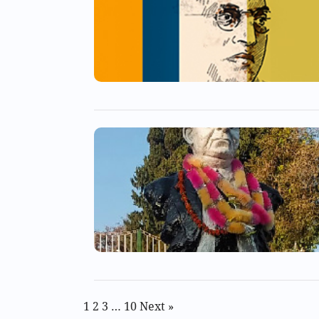
1
2
3
…
10
Next »