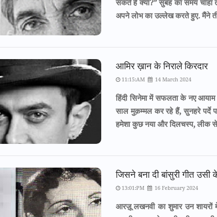
सकते हैं क्या?” सुबह का समय चाहा 
अपने लोभ का उल्लेख करते हुए. मैंने
आमिर ख़ान के निराले किरदार
11:15:AM
14 March 2024
हिंदी सिनेमा में सफलता के नए आया
साल मुक़म्मल कर रहे हैं, सुनहरे पर्द
हमेशा कुछ नया और दिलचस्प, लीक स
जिसने बना दी बांसुरी गीत उसी क
13:01:PM
16 February 2024
आरज़ू लखनवी का शुमार उन शायरों में ह