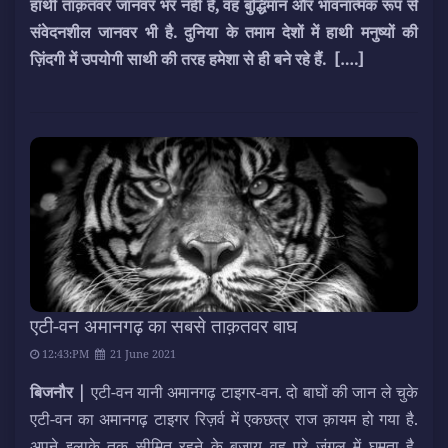
हाथी ताक़तवर जानवर भर नहीं है, वह बुद्धिमान और भावनात्मक रूप से
संवेदनशील जानवर भी है. दुनिया के तमाम देशों में हाथी मनुष्यों की
ज़िंदगी में उपयोगी साथी की तरह हमेशा से ही बने रहे हैं.
[….]
एटी-वन अमानगढ़ का सबसे ताक़तवर बाघ
12:43:PM
21 June 2021
बिजनौर |
एटी-वन यानी अमानगढ़ टाइगर-वन. दो बाघों की जान ले चुके
एटी-वन का अमानगढ़ टाइगर रिज़र्व में एकछत्र राज क़ायम हो गया है.
अपने इलाक़े तक सीमित रहने के बजाय वह पूरे जंगल में घूमता है.