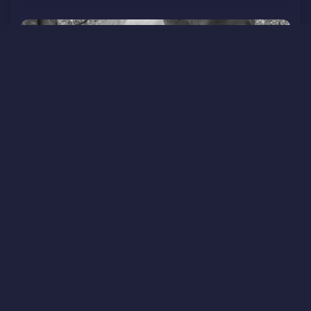
मिट्ठू को दुधवा लाने एलीफ़ैंट केयर सेंटर का ख़ास ट्रक
जाएगा
21:01:PM
3 June 2021
बाकेगंज |
काशी वाइल्डलाइफ़ ऑफ़िस के कम्पाउण्ड में डेढ़ साल से
मेहमानी कर रहे मिट्ठू को दुधवा टाइगर रिज़र्व लाने के लिए मथुरा से
एलीफ़ैंट केयर सेंटर के एक ख़ास ट्रक मंगाया गया है.
[….]