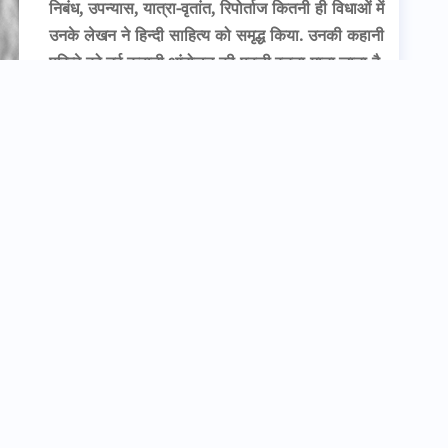
निबंध, उपन्यास, यात्रा-वृतांत, रिपोर्ताज कितनी ही विधाओं में
उनके लेखन ने हिन्दी साहित्य को समृद्ध किया. उनकी कहानी
परिन्दे को नई कहानी आंदोलन की पहली रचना माना जाता है.
कथाकार डॉ.प्रेम कुमार
[….]
सृजन यानी पुराने संदर्भों से नए अर्थ की तलाश
14:53:PM
3 April 2024
लेकिन अगले दिन बातों का अवसर आसानी से नहीं मिल पाना
था— “कल आप साढ़े चार तक आ सकते हैं क्या?” सुबह का
समय चाहा तो व्यस्तता बताई गई. अन्ततः गगन जी के साथ
बातचीत के अपने लोभ का उल्लेख करते हुए. मैंने तीन बजे तक
पहुँचने की कहकर कार्यक्रम
[….]
हिन्दी में हास्य और व्यंग्य का स्वतंत्र विकास नहींः