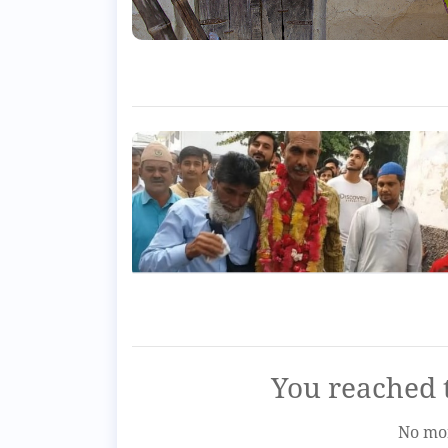
You reached t
No mor