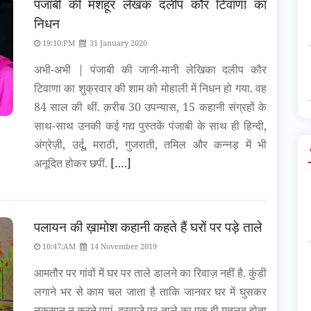
पंजाबी की मशहूर लेखक दलीप कौर टिवाणा का
निधन
19:10:PM
31 January 2020
अभी-अभी | पंजाबी की जानी-मानी लेखिका दलीप कौर
टिवाणा का शुक्रवार की शाम को मोहाली में निधन हो गया. वह
84 साल की थीं. क़रीब 30 उपन्यास, 15 कहानी संग्रहों के
साथ-साथ उनकी कई गद्य पुस्तकें पंजाबी के साथ ही हिन्दी,
अंग्रेज़ी, उर्दू, मराठी, गुजराती, तमिल और कन्नड़ में भी
अनूदित होकर छपीं.
[….]
पलायन की ख़ामोश कहानी कहते हैं घरों पर पड़े ताले
10:47:AM
14 November 2019
आमतौर पर गांवों में घर पर ताले डालने का रिवाज़ नहीं है. कुंडी
लगाने भर से काम चल जाता है ताकि जानवर घर में घुसकर
नुकसान न करने पाएं. दरवाज़े पर ताले का एक ही मतलब होता